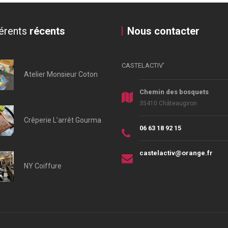
érents
récents
Nous contacter
CASTELACTIV'
Atelier Monsieur Coton
Chemin des bosquets
35410 Châteaugiron
Crêperie L’arrêt Gourmand
06 63 18 92 15
castelactiv@orange.fr
NY Coiffure