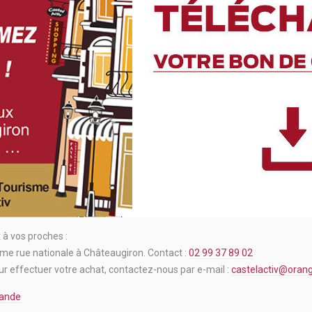
 à vos proches :
isme rue nationale à Châteaugiron. Contact :
02 99 37 89 02
our effectuer votre achat, contactez-nous par e-mail :
castelactiv@orang
mande