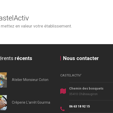
astelActiv
t mettez en valeur votre établissement.
érents
récents
Nous contacter
CASTELACTIV'
Atelier Monsieur Coton
Chemin des bosquets
35410 Châteaugiron
Crêperie L’arrêt Gourmand
06 63 18 92 15