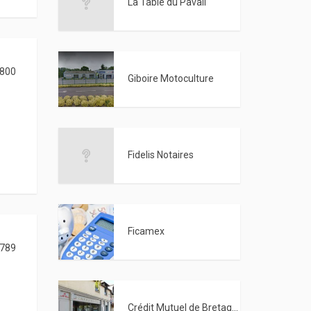
La Table du Pavail
800
Giboire Motoculture
Fidelis Notaires
Ficamex
789
Crédit Mutuel de Bretagne