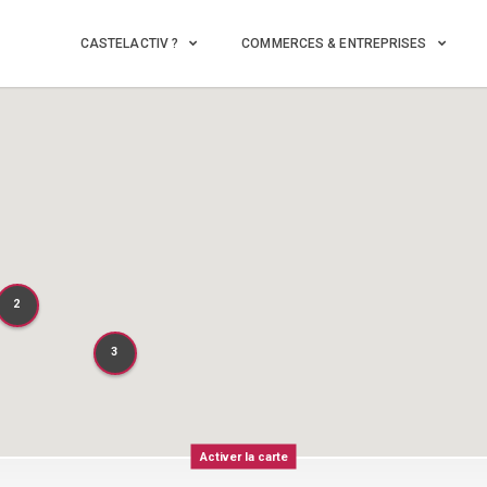
CASTELACTIV ?
COMMERCES & ENTREPRISES
2
2
3
3
Activer la carte