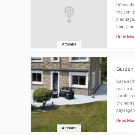
Rénovati
maison : i
plaquage, 
bain, plan
Read Mor
Artisans
Garden 
Basé à Ch
réalise d
durables 
drainants
paysagèr
Read Mor
Artisans