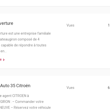
verture
Vues
1
ture est une entreprise familiale
hateaugiron composé de 4
 capable de répondre à toutes
 en…
e
Auto 35 Citroën
Vues
6
re agent CITROEN à
IRON : – Commander votre
NEUVE – Réservez votre véhicule