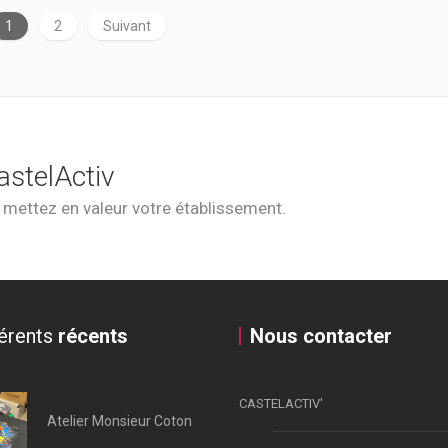
1
2
Suivant
astelActiv
t mettez en valeur votre établissement.
érents
récents
Nous contacter
CASTELACTIV'
Atelier Monsieur Coton