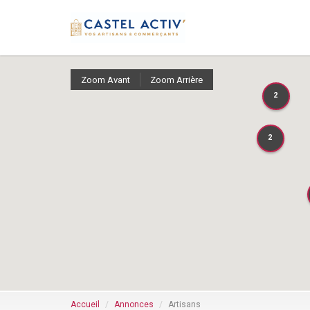
Zoom Avant
Zoom Arrière
2
2
2
2
Accueil
Annonces
Artisans