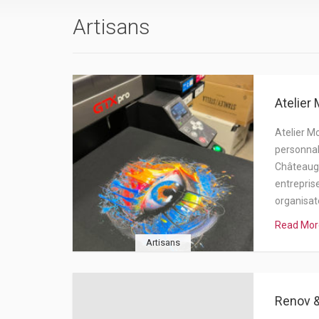
Artisans
Atelier
Atelier M
personnali
Châteaug
entreprise
organisa
Read Mor
Artisans
Renov 