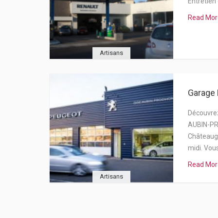
Entretien
Read Mor
Artisans
Garage
Découvrez
AUBIN-P
Châteaugi
midi. Vou
Read Mor
Artisans