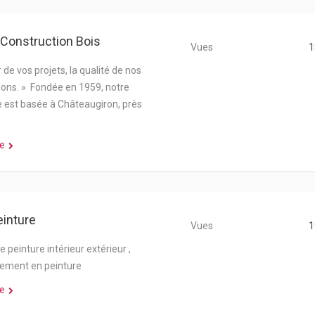
 Construction Bois
Vues
1
de vos projets, la qualité de nos
ions. » Fondée en 1959, notre
e est basée à Châteaugiron, près
e
inture
Vues
1
 peinture intérieur extérieur ,
lement en peinture
e