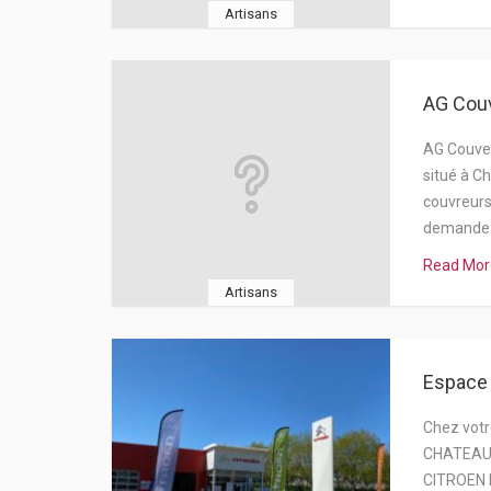
Artisans
AG Cou
AG Couver
situé à C
couvreurs
demande
Read Mor
Artisans
Espace 
Chez vot
CHATEAUG
CITROEN 