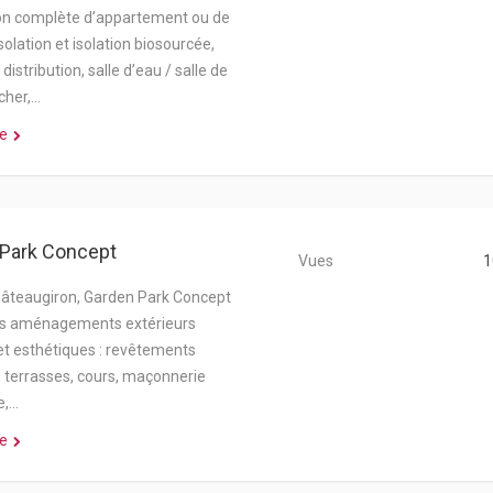
on complète d’appartement ou de
solation et isolation biosourcée,
distribution, salle d’eau / salle de
cher,…
e
Park Concept
Vues
1
âteaugiron, Garden Park Concept
es aménagements extérieurs
et esthétiques : revêtements
, terrasses, cours, maçonnerie
e,…
e