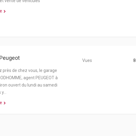
 et vente de véhicules
e
 Peugeot
Vues
8
 près de chez vous, le garage
RODHOMME, agent PEUGEOT à
ron ouvert du lundi au samedi
s y…
e