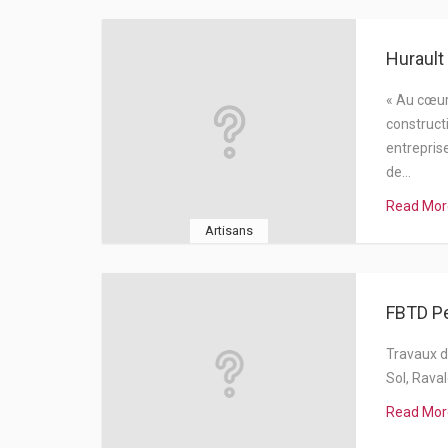
Hurault
« Au cœur 
construct
entrepris
de…
Read Mor
Artisans
FBTD Pe
Travaux de
Sol, Rava
Read Mor