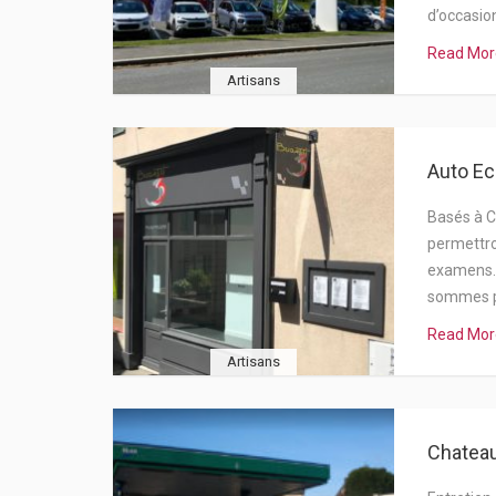
d’occasio
Read Mor
Artisans
Auto Ec
Basés à C
permettro
examens.
sommes p
Read Mor
Artisans
Chateau