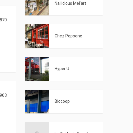
Nailicious Mel’art
870
Chez Peppone
Hyper U
903
Biocoop