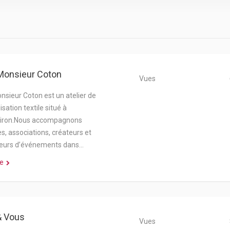
 Monsieur Coton
Vues
onsieur Coton est un atelier de
sation textile situé à
iron.Nous accompagnons
s, associations, créateurs et
teurs d’événements dans…
e
& Vous
Vues