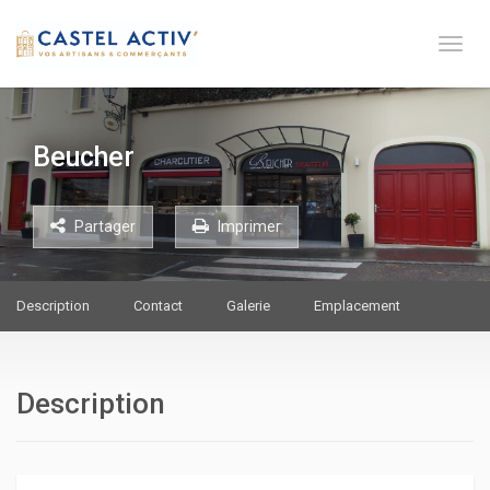
Toge 
Beucher
Partager
Imprimer
Description
Contact
Galerie
Emplacement
Description