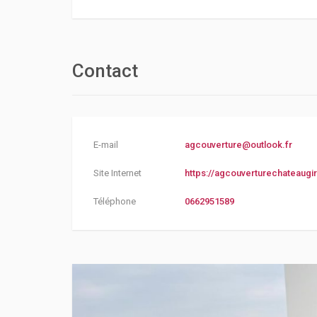
Contact
E-mail
agcouverture@outlook.fr
Site Internet
https://agcouverturechateaugir
Téléphone
0662951589