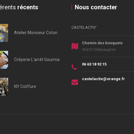
érents
récents
Nous contacter
CASTELACTIV'
Atelier Monsieur Coton
Chemin des bosquets
35410 Châteaugiron
Crêperie L’arrêt Gourmand
06 63 18 92 15
castelactiv@orange.fr
NY Coiffure