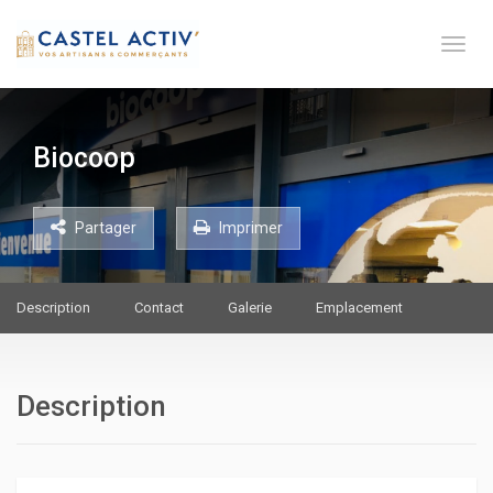
Toge 
Biocoop
Partager
Imprimer
Description
Contact
Galerie
Emplacement
Description