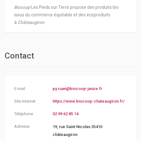
Biocoop
Les Pieds sur Terre propose des produits bio
issus du commerce équitable et des écoproduits
à
Châteaugiron
.
Contact
E-mail
py.ruan@biocoop-janze.fr
Site Internet
https://www.biocoop-chateaugiron.fr/
Téléphone
02 99 62 85 14
Adresse
19, rue Saint Nicolas 35410
châteaugiron