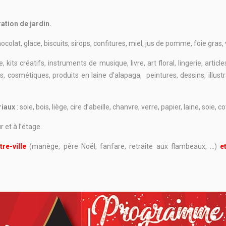
ation de jardin.
hocolat, glace, biscuits, sirops, confitures, miel, jus de pomme, foie gras, 
ie, kits créatifs, instruments de musique, livre, art floral, lingerie, art
cosmétiques, produits en laine d’alapaga, peintures, dessins, illustra
riaux
: soie, bois, liège, cire d’abeille, chanvre, verre, papier, laine, soie, c
r et à l’étage.
tre-ville
(manège, père Noël, fanfare, retraite aux flambeaux, …)
e