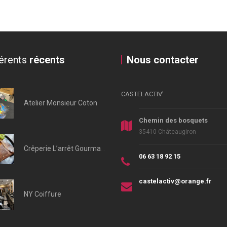
érents
récents
Nous contacter
CASTELACTIV'
Atelier Monsieur Coton
Chemin des bosquets
35410 Châteaugiron
Crêperie L’arrêt Gourmand
06 63 18 92 15
castelactiv@orange.fr
NY Coiffure