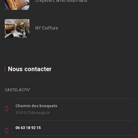
Crêperie L’arrêt Gourmand
NY Coiffure
Nous contacter
CASTELACTIV'
Chemin des bosquets
35410 Châteaugiron
06 63 18 92 15