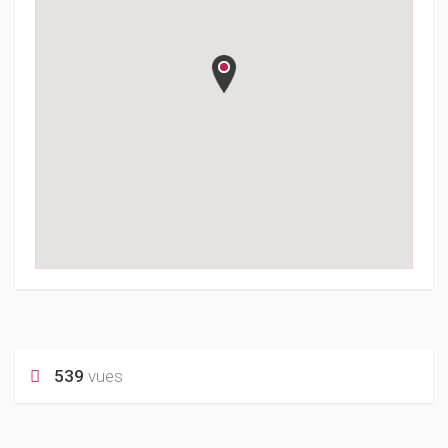
539
vues