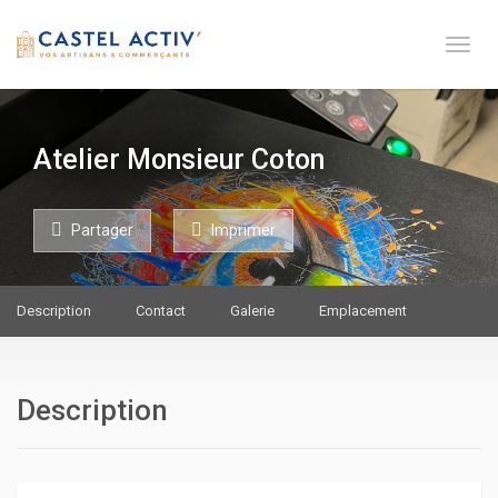
Toge 
Atelier Monsieur Coton
Partager
Imprimer
Description
Contact
Galerie
Emplacement
Description